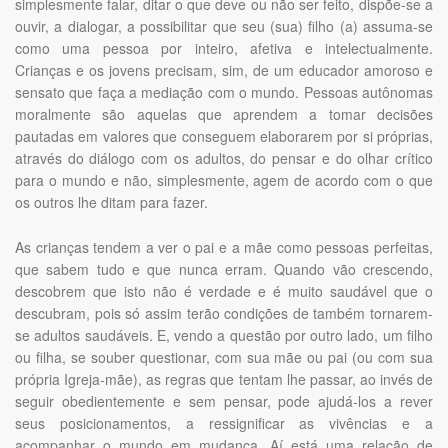
simplesmente falar, ditar o que deve ou não ser feito, dispõe-se a
ouvir, a dialogar, a possibilitar que seu (sua) filho (a) assuma-se
como uma pessoa por inteiro, afetiva e intelectualmente.
Crianças e os jovens precisam, sim, de um educador amoroso e
sensato que faça a mediação com o mundo. Pessoas autônomas
moralmente são aquelas que aprendem a tomar decisões
pautadas em valores que conseguem elaborarem por si próprias,
através do diálogo com os adultos, do pensar e do olhar crítico
para o mundo e não, simplesmente, agem de acordo com o que
os outros lhe ditam para fazer.
As crianças tendem a ver o pai e a mãe como pessoas perfeitas,
que sabem tudo e que nunca erram. Quando vão crescendo,
descobrem que isto não é verdade e é muito saudável que o
descubram, pois só assim terão condições de também tornarem-
se adultos saudáveis. E, vendo a questão por outro lado, um filho
ou filha, se souber questionar, com sua mãe ou pai (ou com sua
própria Igreja-mãe), as regras que tentam lhe passar, ao invés de
seguir obedientemente e sem pensar, pode ajudá-los a rever
seus posicionamentos, a ressignificar as vivências e a
acompanhar o mundo em mudança. Aí está uma relação de