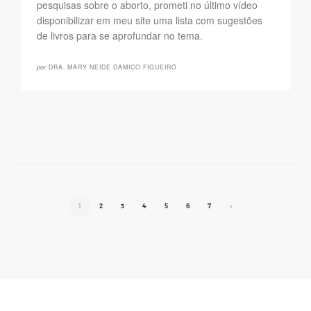
pesquisas sobre o aborto, prometi no último vídeo
disponibilizar em meu site uma lista com sugestões
de livros para se aprofundar no tema.
por
DRA. MARY NEIDE DAMICO FIGUEIRÓ
1
2
3
4
5
6
7
»