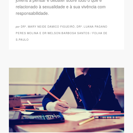
jovens a pensar e debater sobre tudo o que é
relacionado à sexualidade e à sua vivência com
responsabilidade.
por
DRª. MARY NEIDE DAMICO FIGUEIRÓ, DRª. LUANA PAGANO
PERES MOLINA E DR WELSON BARBOSA SANTOS / FOLHA DE
S.PAULO