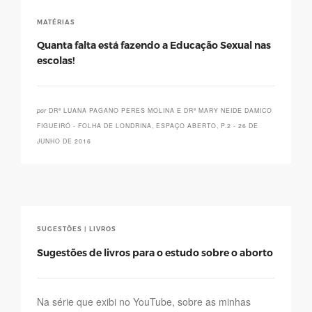
MATÉRIAS
Quanta falta está fazendo a Educação Sexual nas
escolas!
por
DRª LUANA PAGANO PERES MOLINA E DRª MARY NEIDE DAMICO
FIGUEIRÓ - FOLHA DE LONDRINA, ESPAÇO ABERTO, P.2 - 26 DE
JUNHO DE 2016
SUGESTÕES | LIVROS
Sugestões de livros para o estudo sobre o aborto
Na série que exibi no YouTube, sobre as minhas