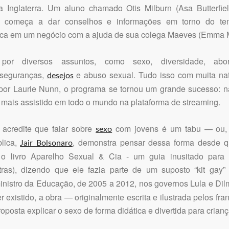
da Inglaterra. Um aluno chamado Otis Milburn (Asa Butterfi
, começa a dar conselhos e informações em torno do tem
tica em um negócio com a ajuda de sua colega Maeves (Emma 
or diversos assuntos, como sexo, diversidade, abo
nseguranças,
e abuso sexual. Tudo isso com muita natu
desejos
 por Laurie Nunn, o programa se tornou um grande sucesso: n
o mais assistido em todo o mundo na plataforma de streaming.
acredite que falar sobre
com jovens é um tabu — ou, p
sexo
lica,
, demonstra pensar dessa forma desde q
Jair Bolsonaro
a o livro Aparelho Sexual & Cia - um guia inusitado para 
ras), dizendo que ele fazia parte de um suposto “kit gay”
inistro da Educação, de 2005 a 2012, nos governos Lula e Dil
r existido, a obra — originalmente escrita e ilustrada pelos fr
posta explicar o sexo de forma didática e divertida para crianç