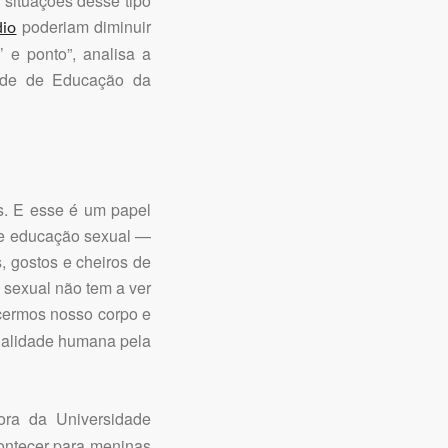
 situações desse tipo
poderiam diminuir
dio
 e ponto”, analisa a
dade de Educação da
es. E esse é um papel
 de educação sexual —
, gostos e cheiros de
 sexual não tem a ver
cermos nosso corpo e
ualidade humana pela
ora da Universidade
contecer para meninas