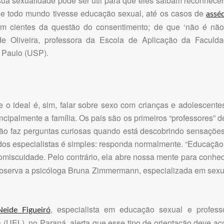
a sexualidade pode ser útil para que eles saibam reconhecer
Se todo mundo tivesse educação sexual, até os casos de
assé
am cientes da questão do consentimento; de que ‘não é não’
e Oliveira, professora da Escola de Aplicação da Facul
 Paulo (USP).
ue o ideal é, sim, falar sobre sexo com crianças e adolescent
incipalmente a família. Os pais são os primeiros “professores”
 não faz perguntas curiosas quando está descobrindo sensações
dos especialistas é simples: responda normalmente. “Educação
omiscuidade. Pelo contrário, ela abre nossa mente para conhe
 observa a psicóloga Bruna Zimmermann, especializada em sex
, especialista em educação sexual e profess
eide Figueiró
 (UEL), no Paraná, alerta que esse tipo de orientação deve a