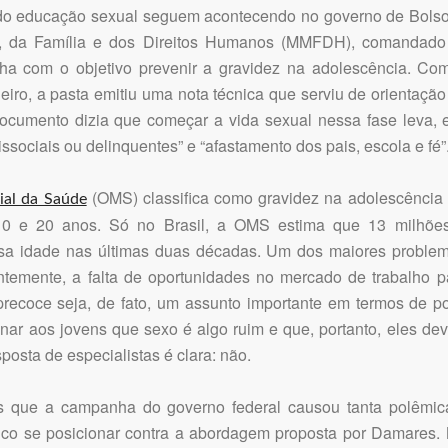
o educação sexual seguem acontecendo no governo de Bolson
er, da Família e dos Direitos Humanos (MMFDH), comandado
a com o objetivo prevenir a gravidez na adolescência. Co
neiro, a pasta emitiu uma nota técnica que serviu de orientaç
ocumento dizia que começar a vida sexual nessa fase leva, e
sociais ou delinquentes” e “afastamento dos pais, escola e fé”
(OMS) classifica como gravidez na adolescência
al da Saúde
0 e 20 anos. Só no Brasil, a OMS estima que 13 milhõe
sa idade nas últimas duas décadas. Um dos maiores problem
ntemente, a falta de oportunidades no mercado de trabalho pa
ecoce seja, de fato, um assunto importante em termos de pol
nar aos jovens que sexo é algo ruim e que, portanto, eles dev
posta de especialistas é clara: não.
 que a campanha do governo federal causou tanta polêmica
lico se posicionar contra a abordagem proposta por Damares. 