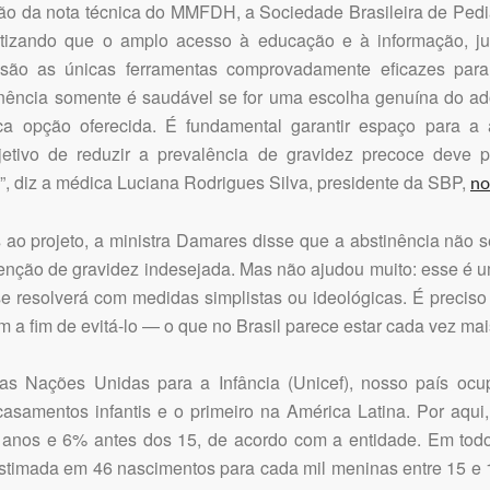
ão da nota técnica do MMFDH, a Sociedade Brasileira de Pedi
atizando que o amplo acesso à educação e à informação, ju
, são as únicas ferramentas comprovadamente eficazes para
inência somente é saudável se for uma escolha genuína do a
ca opção oferecida. É fundamental garantir espaço para a 
etivo de reduzir a prevalência de gravidez precoce deve 
, diz a médica Luciana Rodrigues Silva, presidente da SBP,
no
as ao projeto, a ministra Damares disse que a abstinência não s
enção de gravidez indesejada. Mas não ajudou muito: esse é 
e resolverá com medidas simplistas ou ideológicas. É preciso
 a fim de evitá-lo — o que no Brasil parece estar cada vez mai
s Nações Unidas para a Infância (Unicef), nosso país ocup
casamentos infantis e o primeiro na América Latina. Por aqui
anos e 6% antes dos 15, de acordo com a entidade. Em tod
estimada em 46 nascimentos para cada mil meninas entre 15 e 