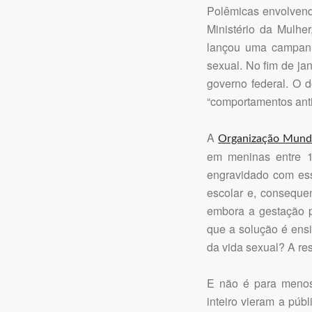
Polêmicas envolvend
Ministério da Mulh
lançou uma campanh
sexual. No fim de ja
governo federal. O d
“comportamentos antis
A
Organização Mundi
em meninas entre 1
engravidado com es
escolar e, conseque
embora a gestação pr
que a solução é ensi
da vida sexual? A res
E não é para menos
inteiro vieram a púb