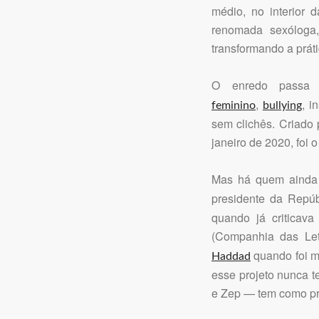
médio, no interior 
renomada sexóloga
transformando a prá
O enredo passa p
,
, i
feminino
bullying
sem clichês. Criado
janeiro de 2020, foi 
Mas há quem ainda 
presidente da Repúb
quando já criticav
(Companhia das Let
quando foi m
Haddad
esse projeto nunca te
e Zep — tem como pro