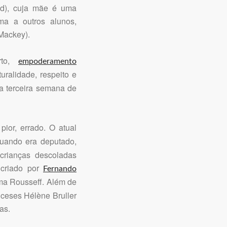
eld), cuja mãe é uma
a a outros alunos,
Mackey).
rto,
empoderamento
ralidade, respeito e
a terceira semana de
ior, errado. O atual
uando era deputado,
crianças descoladas
 criado por
Fernando
ma Rousseff. Além de
anceses Hélène Bruller
as.