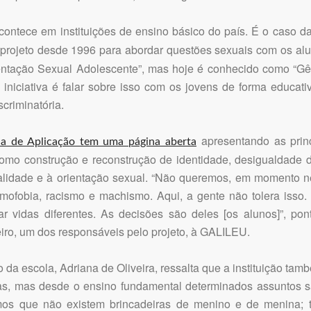
acontece em instituições de ensino básico do país. É o caso d
projeto desde 1996 para abordar questões sexuais com os alun
entação Sexual Adolescente”, mas hoje é conhecido como “Gê
iniciativa é falar sobre isso com os jovens de forma educat
criminatória.
apresentando as prin
la de Aplicação tem uma página aberta
como construção e reconstrução de identidade, desigualdade 
alidade e à orientação sexual. “Não queremos, em momento 
omofobia, racismo e machismo. Aqui, a gente não tolera isso
ar vidas diferentes. As decisões são deles [os alunos]”, po
eiro, um dos responsáveis pelo projeto, à GALILEU.
o da escola, Adriana de Oliveira, ressalta que a instituição tam
as, mas desde o ensino fundamental determinados assuntos s
mos que não existem brincadeiras de menino e de menina; t