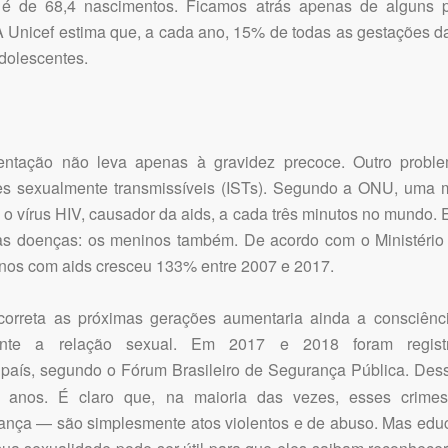
 é de 68,4 nascimentos. Ficamos atrás apenas de alguns p
 A Unicef estima que, a cada ano, 15% de todas as gestações d
dolescentes.
entação não leva apenas à gravidez precoce. Outro probl
es sexualmente transmissíveis (ISTs). Segundo a ONU, uma 
 o vírus HIV, causador da aids, a cada três minutos no mundo. 
sas doenças: os meninos também. De acordo com o Ministério
anos com aids cresceu 133% entre 2007 e 2017.
orreta as próximas gerações aumentaria ainda a consciênc
rante a relação sexual. Em 2017 e 2018 foram regist
país, segundo o Fórum Brasileiro de Segurança Pública. Des
anos. É claro que, na maioria das vezes, esses crim
iança — são simplesmente atos violentos e de abuso. Mas edu