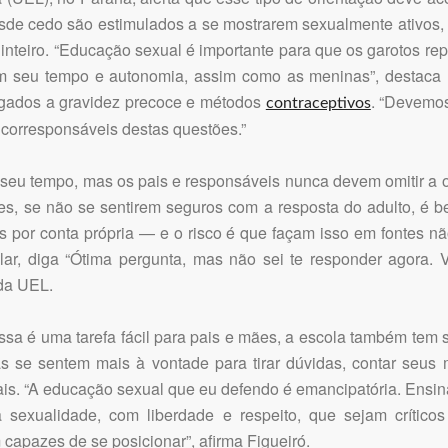
de cedo são estimulados a se mostrarem sexualmente ativos
 inteiro. “Educação sexual é importante para que os garotos r
m seu tempo e autonomia, assim como as meninas”, destaca 
ligados a gravidez precoce e métodos
. “Devemos
contraceptivos
 corresponsáveis destas questões.”
 seu tempo, mas os pais e responsáveis nunca devem omitir a o
es, se não se sentirem seguros com a resposta do adulto, é b
 por conta própria — e o risco é que façam isso em fontes nã
lar, diga “Ótima pergunta, mas não sei te responder agora. 
 da UEL.
a é uma tarefa fácil para pais e mães, a escola também tem s
as se sentem mais à vontade para tirar dúvidas, contar seus
is. “A educação sexual que eu defendo é emancipatória. Ensin
exualidade, com liberdade e respeito, que sejam críticos 
 capazes de se posicionar”, afirma Figueiró.