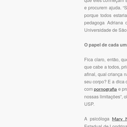
que eles conheçam su
e procurem ajuda. “
porque todos estari
pedagoga Adriana d
Universidade de São
O papel de cada um
Fica claro, então, q
que cabe a todos, pr
afinal, qual criança
seu corpo? E a dica 
com
e pr
pornografia
nossas limitações”,
USP.
A psicóloga
Mary N
Estadual de Londrina