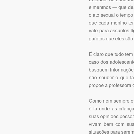
e meninos — que des
o ato sexual o tempo
que cada menino te
vale para assuntos 
garotos que eles são
É claro que tudo tem
caso dos adolescent
busquem informações
não souber o que fa
propõe a professora
Como nem sempre ess
é lá onde as crianç
suas opiniões pessoa
vivam bem com sua s
situações para serem