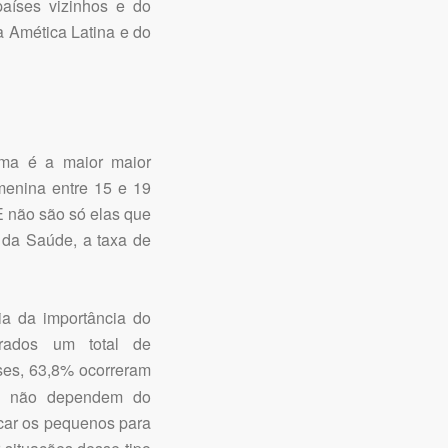
aíses vizinhos e do
a Amética Latina e do
ema é a maior maior
menina entre 15 e 19
E não são só elas que
 da Saúde, a taxa de
ia da importância do
rados um total de
ses, 63,8% ocorreram
es não dependem do
car os pequenos para