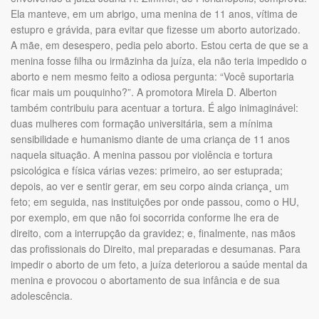
Ela manteve, em um abrigo, uma menina de 11 anos, vítima de
estupro e grávida, para evitar que fizesse um aborto autorizado.
A mãe, em desespero, pedia pelo aborto. Estou certa de que se a
menina fosse filha ou irmãzinha da juíza, ela não teria impedido o
aborto e nem mesmo feito a odiosa pergunta: “Você suportaria
ficar mais um pouquinho?”. A promotora Mirela D. Alberton
também contribuiu para acentuar a tortura. É algo inimaginável:
duas mulheres com formação universitária, sem a mínima
sensibilidade e humanismo diante de uma criança de 11 anos
naquela situação. A menina passou por violência e tortura
psicológica e física várias vezes: primeiro, ao ser estuprada;
depois, ao ver e sentir gerar, em seu corpo ainda criança¸ um
feto; em seguida, nas instituições por onde passou, como o HU,
por exemplo, em que não foi socorrida conforme lhe era de
direito, com a interrupção da gravidez; e, finalmente, nas mãos
das profissionais do Direito, mal preparadas e desumanas. Para
impedir o aborto de um feto, a juíza deteriorou a saúde mental da
menina e provocou o abortamento de sua infância e de sua
adolescência.