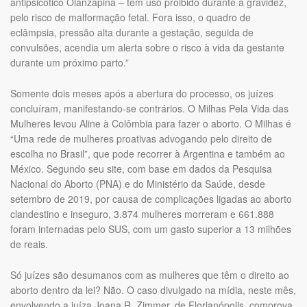
antipsicótico Olanzapina – têm uso proibido durante a gravidez,
pelo risco de malformação fetal. Fora isso, o quadro de
eclâmpsia, pressão alta durante a gestação, seguida de
convulsões, acendia um alerta sobre o risco à vida da gestante
durante um próximo parto.”
Somente dois meses após a abertura do processo, os juízes
concluíram, manifestando-se contrários. O Milhas Pela Vida das
Mulheres levou Aline à Colômbia para fazer o aborto. O Milhas é
“Uma rede de mulheres proativas advogando pelo direito de
escolha no Brasil”, que pode recorrer à Argentina e também ao
México. Segundo seu site, com base em dados da Pesquisa
Nacional do Aborto (PNA) e do Ministério da Saúde, desde
setembro de 2019, por causa de complicações ligadas ao aborto
clandestino e inseguro, 3.874 mulheres morreram e 661.888
foram internadas pelo SUS, com um gasto superior a 13 milhões
de reais.
Só juízes são desumanos com as mulheres que têm o direito ao
aborto dentro da lei? Não. O caso divulgado na mídia, neste mês,
envolvendo a juíza Joana R. Zimmer, de Florianópolis, comprova.