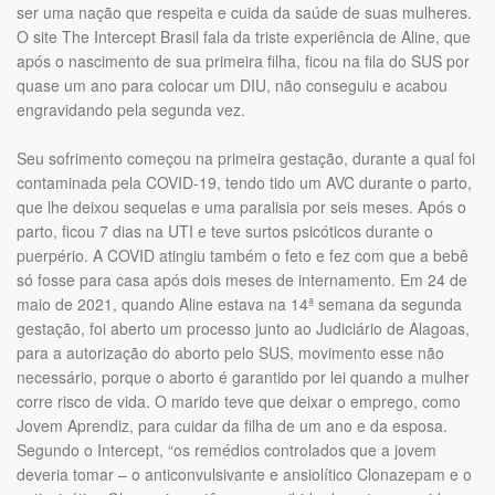
ser uma nação que respeita e cuida da saúde de suas mulheres.
O site The Intercept Brasil fala da triste experiência de Aline, que
após o nascimento de sua primeira filha, ficou na fila do SUS por
quase um ano para colocar um DIU, não conseguiu e acabou
engravidando pela segunda vez.
Seu sofrimento começou na primeira gestação, durante a qual foi
contaminada pela COVID-19, tendo tido um AVC durante o parto,
que lhe deixou sequelas e uma paralisia por seis meses. Após o
parto, ficou 7 dias na UTI e teve surtos psicóticos durante o
puerpério. A COVID atingiu também o feto e fez com que a bebê
só fosse para casa após dois meses de internamento. Em 24 de
maio de 2021, quando Aline estava na 14ª semana da segunda
gestação, foi aberto um processo junto ao Judiciário de Alagoas,
para a autorização do aborto pelo SUS, movimento esse não
necessário, porque o aborto é garantido por lei quando a mulher
corre risco de vida. O marido teve que deixar o emprego, como
Jovem Aprendiz, para cuidar da filha de um ano e da esposa.
Segundo o Intercept, “os remédios controlados que a jovem
deveria tomar – o anticonvulsivante e ansiolítico Clonazepam e o