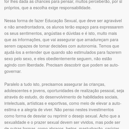
for lhes dada as chances para pensar, muitos perceberão, por si
próprios, que a escolha exige responsabilidade.
Nessa forma de fazer Educação Sexual, que deve ser agravável
e não amedrontadora, os alunos terão espaço para expressarem
os seus sentimentos, angústias e dúvidas e é isto, muito mais
que as informações, que vai assegurar que amadureçam para
serem capazes de tomar decisões com autonomia. Temos que
ajudá-los a entender que quando são estimulados para fazerem
sexo pelo sexo, e eles obedientemente seguem, não estão
agindo com liberdade. Precisam descobrir que podem se auto-
governar.
Paralelo a tudo isto, precisamos assegurar às crianças,
adolescentes e jovens, oportunidades de realização pessoal, seja
através do estudo, do desenvolvimento de habilidades sociais,
intelectuais, artísticas e esportivas, como meio de elevar a auto-
estima e a alegria de viver. Não penso nestes investimentos
como forma de desviar ou reprimir o desejo sexual. Acho que a
sexualidade e o prazer sexual devem ser vividos, mas pode ser
de outras formas, como abraços, beijos, masturbação, carícias