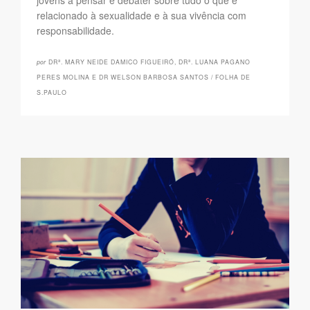
jovens a pensar e debater sobre tudo o que é
relacionado à sexualidade e à sua vivência com
responsabilidade.
por
DRª. MARY NEIDE DAMICO FIGUEIRÓ, DRª. LUANA PAGANO
PERES MOLINA E DR WELSON BARBOSA SANTOS / FOLHA DE
S.PAULO