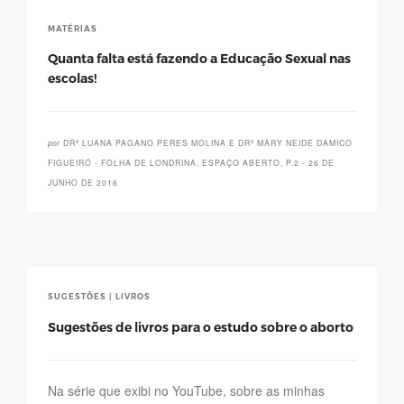
MATÉRIAS
Quanta falta está fazendo a Educação Sexual nas
escolas!
por
DRª LUANA PAGANO PERES MOLINA E DRª MARY NEIDE DAMICO
FIGUEIRÓ - FOLHA DE LONDRINA, ESPAÇO ABERTO, P.2 - 26 DE
JUNHO DE 2016
SUGESTÕES | LIVROS
Sugestões de livros para o estudo sobre o aborto
Na série que exibi no YouTube, sobre as minhas