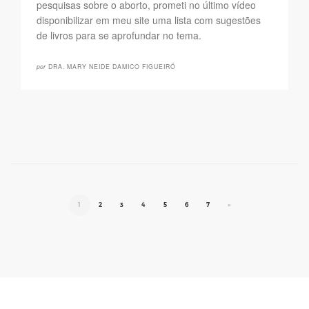
pesquisas sobre o aborto, prometi no último vídeo
disponibilizar em meu site uma lista com sugestões
de livros para se aprofundar no tema.
por
DRA. MARY NEIDE DAMICO FIGUEIRÓ
1
2
3
4
5
6
7
»